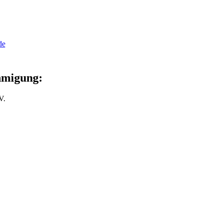
de
hmigung:
V.