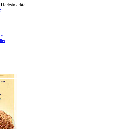
 Herbstmärkte
n
te
ler