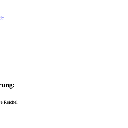
de
rung:
e Reichel